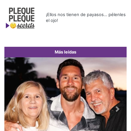
¡Ellos nos tienen de payasos… pélenles
el ojo!
Más leídas
Previous
Next