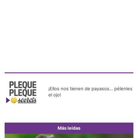
¡Ellos nos tienen de payasos… pélenles
el ojo!
Más leídas