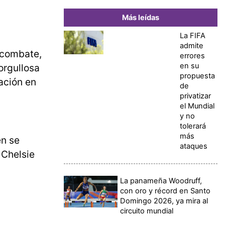
Más leídas
La FIFA
admite
n combate,
errores
en su
orgullosa
propuesta
ación en
de
privatizar
el Mundial
y no
tolerará
más
n se
ataques
 Chelsie
La panameña Woodruff,
con oro y récord en Santo
Domingo 2026, ya mira al
circuito mundial