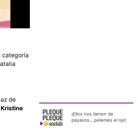
a categoría
atalia
paz de
Kristine
¡Ellos nos tienen de
payasos… pélenles el ojo!