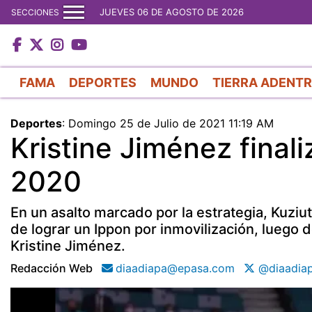
JUEVES 06 DE AGOSTO DE 2026
SECCIONES
FAMA
DEPORTES
MUNDO
TIERRA ADENT
Deportes
:
Domingo 25 de Julio de 2021 11:19 AM
Kristine Jiménez final
2020
En un asalto marcado por la estrategia, Kuziu
de lograr un Ippon por inmovilización, luego
Kristine Jiménez.
Redacción Web
diaadiapa@epasa.com
@diaadia