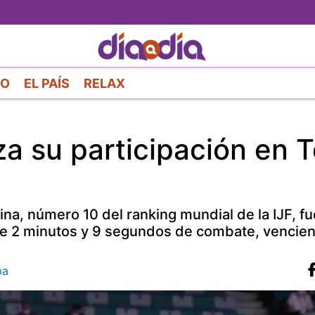
Pasar
al
contenido
principal
RO
EL PAÍS
RELAX
iza su participación en 
tina, número 10 del ranking mundial de la IJF, f
 de 2 minutos y 9 segundos de combate, vencien
pa