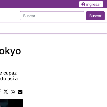
ingresar
Buscar
Tokyo
ue capaz
do así a