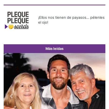
¡Ellos nos tienen de payasos… pélenles
el ojo!
Más leídas
Previous
Next