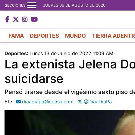
JUEVES 06 DE AGOSTO DE 2026
SECCIONES
FAMA
DEPORTES
MUNDO
TIERRA ADENT
Deportes
:
Lunes 13 de Junio de 2022 11:09 AM
La extenista Jelena Do
suicidarse
Pensó tirarse desde el vigésimo sexto piso d
Efe
diaadiapa@epasa.com
@DiaaDiaPa