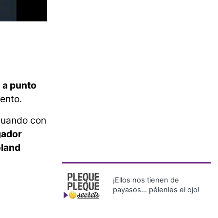
 a punto
ento.
 cuando con
gador
oland
¡Ellos nos tienen de
payasos… pélenles el ojo!