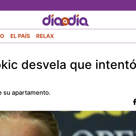
Pasar
al
contenido
principal
RO
EL PAÍS
RELAX
kic desvela que intent
e su apartamento.