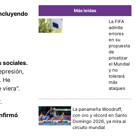
Más leídas
incluyendo
La FIFA
admite
errores
en su
propuesta
de
privatizar
s sociales.
el Mundial
y no
epresión,
tolerará
. He
más
 viera".
ataques
.
La panameña Woodruff,
nfirmó
con oro y récord en Santo
Domingo 2026, ya mira al
circuito mundial