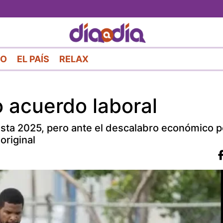
Pasar
al
contenido
principal
RO
EL PAÍS
RELAX
 acuerdo laboral
asta 2025, pero ante el descalabro económico p
original