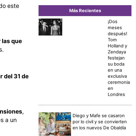
do este
Más Recientes
¡Dos
meses
después!
Tom
 las que
Holland y
s.
Zendaya
festejan
su boda
en una
r del 31 de
exclusiva
ceremonia
en
Londres
ensiones
,
Diego y Mafe se casaron
es a un
por lo civil y se convierten
en los nuevos De Obaldía