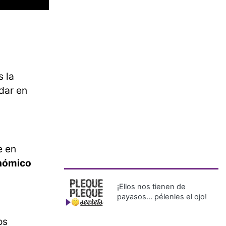
s la
dar en
e en
onómico
¡Ellos nos tienen de
payasos… pélenles el ojo!
os