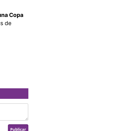
 una Copa
as de