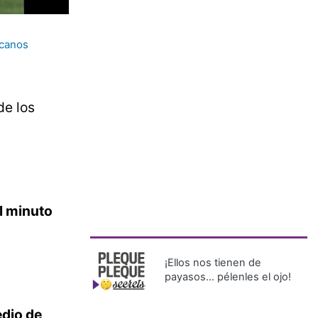
canos
de los
l minuto
¡Ellos nos tienen de
payasos… pélenles el ojo!
edio de