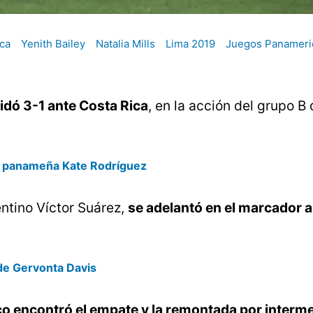
ca
Yenith Bailey
Natalia Mills
Lima 2019
Juegos Panameri
idó 3-1 ante Costa Rica
, en la acción del grupo B 
ual panameña Kate Rodríguez
entino Víctor Suárez,
se adelantó en el marcador a
 de Gervonta Davis
ico encontró el empate y la remontada por interm