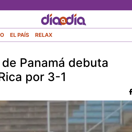
Pasar
al
contenido
principal
RO
EL PAÍS
RELAX
a de Panamá debuta
Rica por 3-1