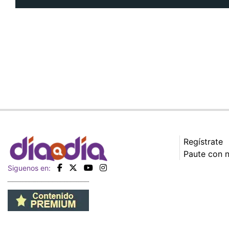
Regístrate
Paute con 
Siguenos en: