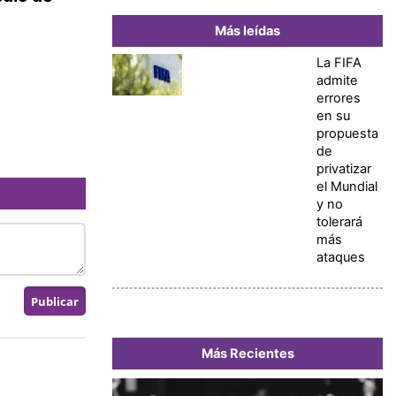
Más leídas
La FIFA
admite
errores
en su
propuesta
de
privatizar
el Mundial
y no
tolerará
más
ataques
Más Recientes