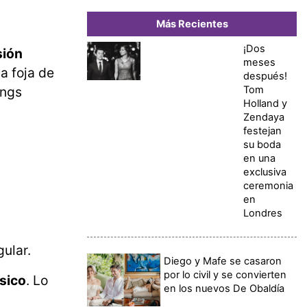
Más Recientes
¡Dos
sión
meses
na foja de
después!
Tom
ings
Holland y
Zendaya
festejan
su boda
en una
exclusiva
ceremonia
en
Londres
gular.
Diego y Mafe se casaron
por lo civil y se convierten
ísico
. Lo
en los nuevos De Obaldía