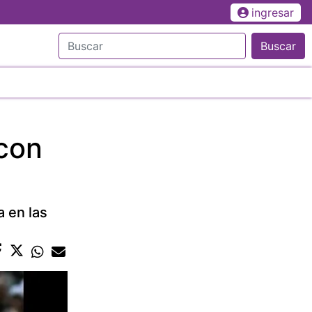
ingresar
Buscar
 con
a en las