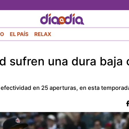
Pasar
al
contenido
principal
RO
EL PAÍS
RELAX
d sufren una dura baja
 efectividad en 25 aperturas, en esta temporad