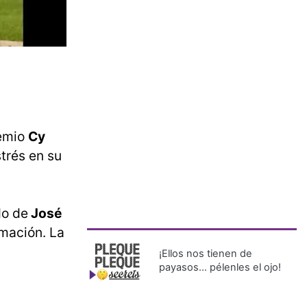
remio
Cy
trés en su
do de
José
amación. La
¡Ellos nos tienen de
payasos… pélenles el ojo!