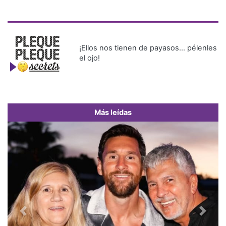
¡Ellos nos tienen de payasos… pélenles
el ojo!
Más leídas
Previous
Next