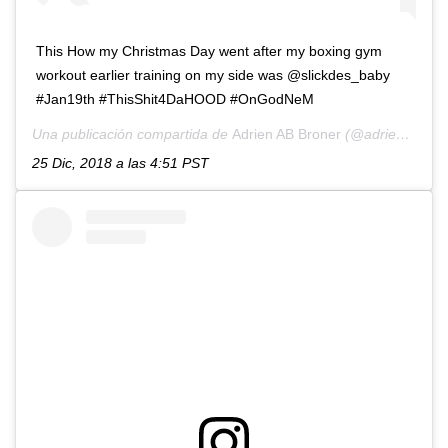
This How my Christmas Day went after my boxing gym
workout earlier training on my side was @slickdes_baby
#Jan19th #ThisShit4DaHOOD #OnGodNeM
Una publicación compartida de
Adrien AB Broner
(@adrienbroner) el
25 Dic, 2018 a las 4:51 PST