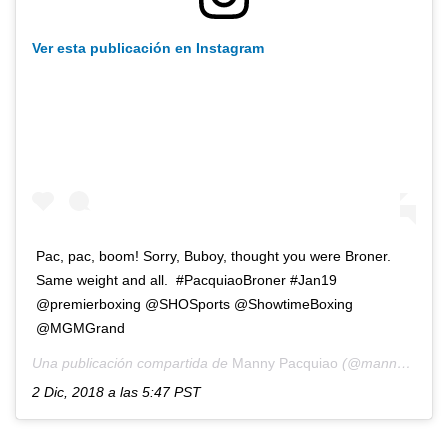
Ver esta publicación en Instagram
Pac, pac, boom! Sorry, Buboy, thought you were Broner.
Same weight and all. #PacquiaoBroner #Jan19
@premierboxing @SHOSports @ShowtimeBoxing
@MGMGrand
Una publicación compartida de
Manny Pacquiao
(@mannypacquiao) el
2 Dic, 2018 a las 5:47 PST