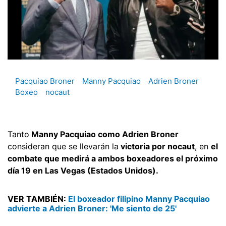
Pacquiao Broner
Manny Pacquiao
Adrien Broner
Boxeo
nocaut
Tanto
Manny Pacquiao como Adrien Broner
consideran que se llevarán la
victoria por nocaut
, en
el
combate que medirá a ambos boxeadores el próximo
día 19 en Las Vegas (Estados Unidos).
VER TAMBIÉN:
El boxeador filipino Manny Pacquiao
advierte a Adrien Broner: 'Me siento de 25'