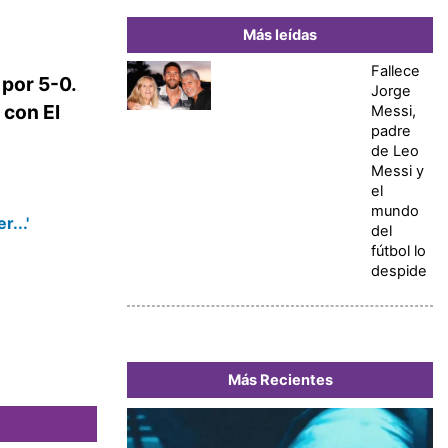
Más leídas
Fallece
por 5-0.
Jorge
 con El
Messi,
padre
de Leo
Messi y
el
mundo
...'
del
fútbol lo
despide
Más Recientes