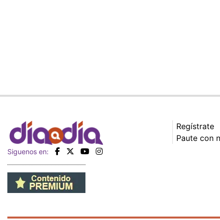
Regístrate
Paute con 
Siguenos en: