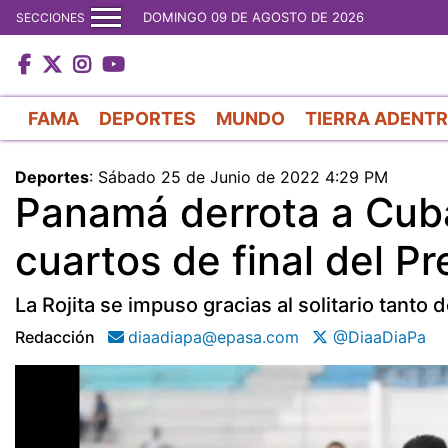
DOMINGO 09 DE AGOSTO DE 2026
SECCIONES
FAMA
DEPORTES
MUNDO
TIERRA ADENT
Deportes
:
Sábado 25 de Junio de 2022 4:29 PM
Panamá derrota a Cuba 
cuartos de final del P
La Rojita se impuso gracias al solitario tanto 
Redacción
diaadiapa@epasa.com
@DiaaDiaPa