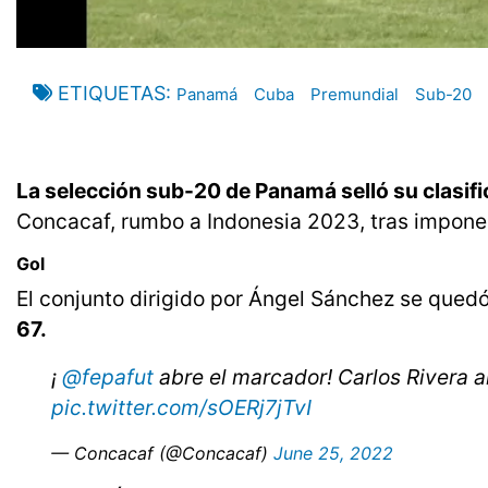
ETIQUETAS
Panamá
Cuba
Premundial
Sub-20
La selección sub-20 de Panamá selló su clasifi
Concacaf, rumbo a Indonesia 2023, tras impone
Gol
El conjunto dirigido por Ángel Sánchez se quedó 
67.
¡
@fepafut
abre el marcador! Carlos Rivera an
pic.twitter.com/sOERj7jTvI
— Concacaf (@Concacaf)
June 25, 2022