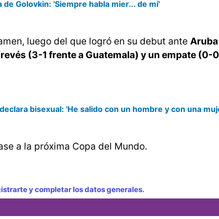
 de Golovkin: 'Siempre habla mier... de mí'
rtamen, luego del que logró en su debut ante
Aruba 
evés (3-1 frente a Guatemala) y un empate (0-0
 declara bisexual: 'He salido con un hombre y con una mujer
pase a la próxima Copa del Mundo.
strarte y completar los datos generales.