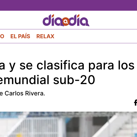
Pasar
al
contenido
principal
RO
EL PAÍS
RELAX
y se clasifica para los
remundial sub-20
de Carlos Rivera.