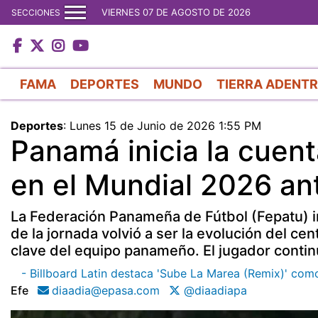
VIERNES 07 DE AGOSTO DE 2026
SECCIONES
FAMA
DEPORTES
MUNDO
TIERRA ADENT
Deportes
:
Lunes 15 de Junio de 2026 1:55 PM
Panamá inicia la cuent
en el Mundial 2026 a
La Federación Panameña de Fútbol (Fepatu) in
de la jornada volvió a ser la evolución del ce
clave del equipo panameño. El jugador continu
- Billboard Latin destaca 'Sube La Marea (Remix)' como
Efe
diaadia@epasa.com
@diaadiapa