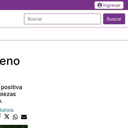
ingresar
Buscar
reno
positiva
piezas
o.
ialista