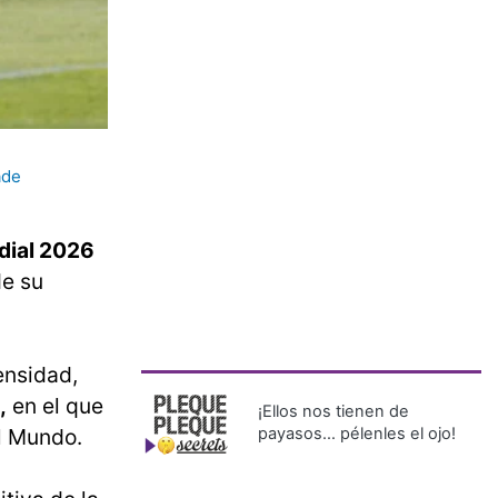
ade
ial 2026
de su
ensidad,
,
en el que
¡Ellos nos tienen de
l Mundo.
payasos… pélenles el ojo!