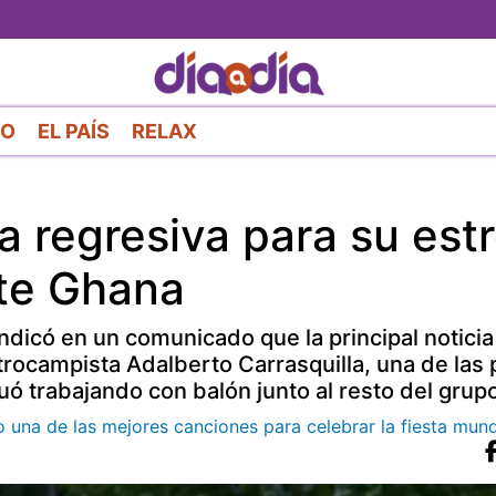
Pasar
al
contenido
principal
RO
EL PAÍS
RELAX
a regresiva para su est
nte Ghana
dicó en un comunicado que la principal noticia 
ntrocampista Adalberto Carrasquilla, una de las 
ó trabajando con balón junto al resto del grup
 una de las mejores canciones para celebrar la fiesta mund