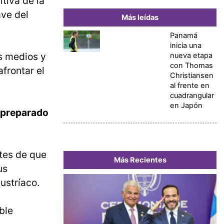
tiva de la
ave del
Más leídas
Panamá
inicia una
s medios y
nueva etapa
con Thomas
frontar el
Christiansen
al frente en
cuadrangular
en Japón
preparado
tes de que
Más Recientes
us
ustríaco.
ble