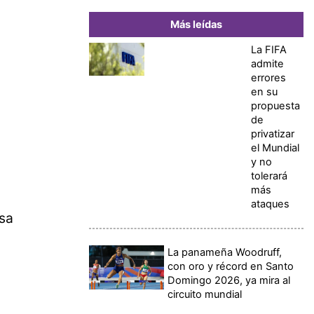
Más leídas
La FIFA
admite
errores
en su
propuesta
de
privatizar
el Mundial
y no
tolerará
más
ataques
nsa
La panameña Woodruff,
con oro y récord en Santo
Domingo 2026, ya mira al
circuito mundial