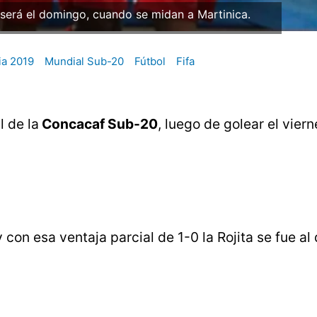
 será el domingo, cuando se midan a Martinica.
ia 2019
Mundial Sub-20
Fútbol
Fifa
l de la
Concacaf Sub-20
, luego de golear el vier
y con esa ventaja parcial de 1-0 la Rojita se fue a