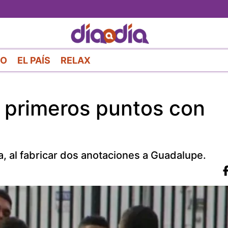
Pasar
al
contenido
principal
RO
EL PAÍS
RELAX
 primeros puntos con
ña, al fabricar dos anotaciones a Guadalupe.