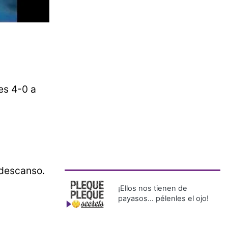
nes 4-0 a
l descanso.
¡Ellos nos tienen de
payasos… pélenles el ojo!