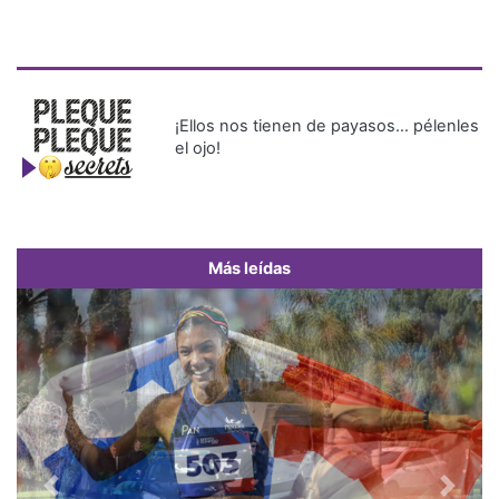
¡Ellos nos tienen de payasos… pélenles
el ojo!
Más leídas
Previous
Next