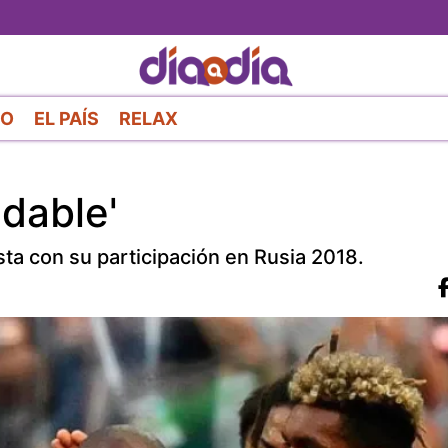
Pasar
al
contenido
principal
RO
EL PAÍS
RELAX
idable'
sta con su participación en Rusia 2018.