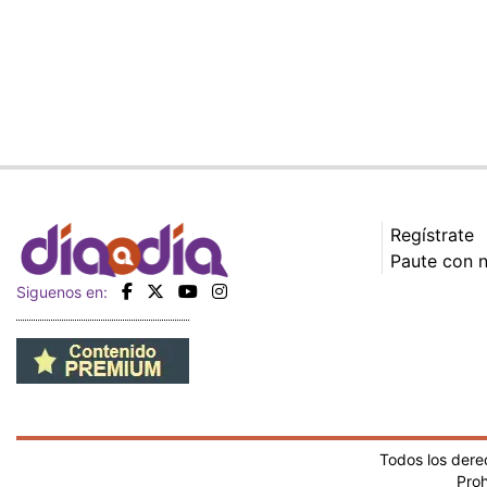
Regístrate
Paute con 
Siguenos en:
Todos los der
Proh