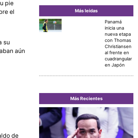
u pie
Más leídas
bre el
Panamá
inicia una
nueva etapa
con Thomas
a su
Christiansen
taban aún
al frente en
cuadrangular
en Japón
Más Recientes
aldo de