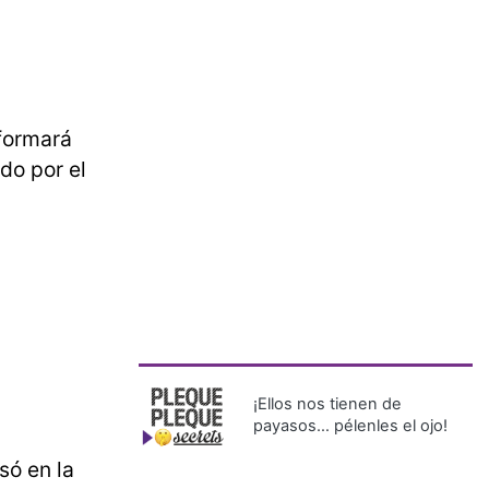
 formará
do por el
¡Ellos nos tienen de
payasos… pélenles el ojo!
só en la