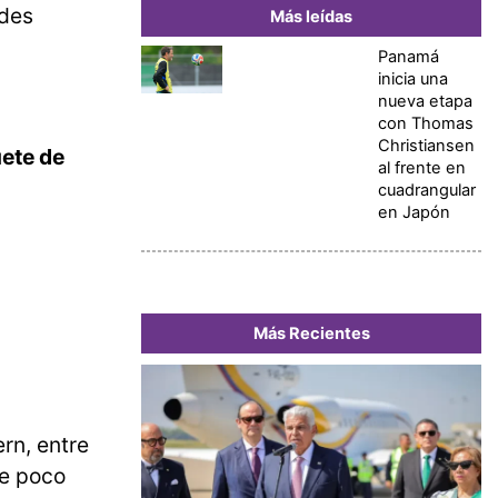
edes
Más leídas
Panamá
inicia una
nueva etapa
con Thomas
Christiansen
ete de
al frente en
cuadrangular
en Japón
Más Recientes
rn, entre
ue poco