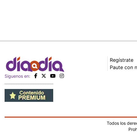
Regístrate
Paute con 
Siguenos en:
Todos los der
Proh