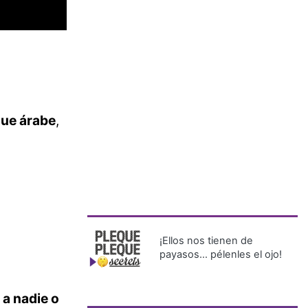
que árabe
,
¡Ellos nos tienen de
payasos… pélenles el ojo!
 a nadie o