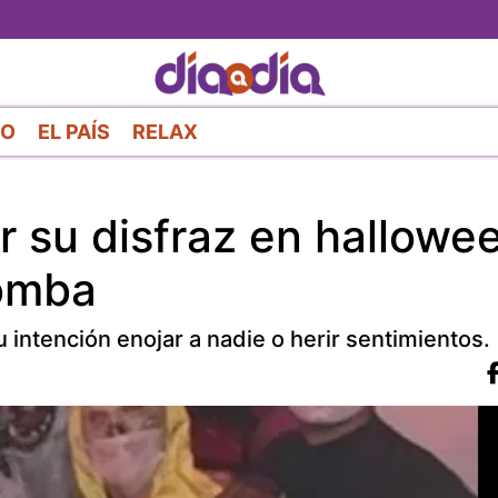
Pasar
al
contenido
principal
RO
EL PAÍS
RELAX
r su disfraz en hallowe
bomba
u intención enojar a nadie o herir sentimientos.