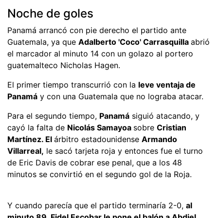
Noche de goles
Panamá arrancó con pie derecho el partido ante
Guatemala, ya que
Adalberto 'Coco' Carrasquilla
abrió
el marcador al minuto 14 con un golazo al portero
guatemalteco Nicholas Hagen.
El primer tiempo transcurrió con la
leve ventaja de
Panamá
y con una Guatemala que no lograba atacar.
Para el segundo tiempo,
Panamá
siguió atacando, y
cayó la falta de
Nicolás Samayoa
sobre
Cristian
Martínez. El
árbitro estadounidense
Armando
Villarreal,
le sacó tarjeta roja y entonces fue el turno
de Eric Davis de cobrar ese penal, que a los 48
minutos se convirtió en el segundo gol de la Roja.
Y cuando parecía que el partido terminaría 2-0,
al
minuto 89, Fidel Escobar le pone el balón a Abdiel