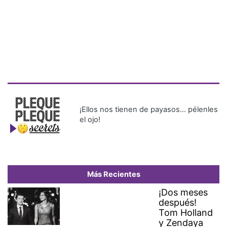
¡Ellos nos tienen de payasos… pélenles
el ojo!
Más Recientes
¡Dos meses
después!
Tom Holland
y Zendaya