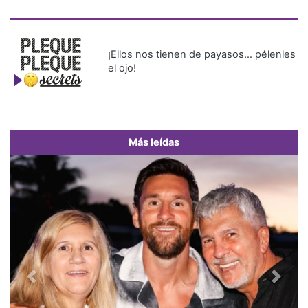
¡Ellos nos tienen de payasos… pélenles
el ojo!
Más leídas
Previous
Next