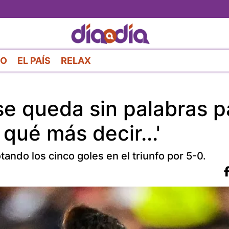
Pasar
al
contenido
principal
RO
EL PAÍS
RELAX
se queda sin palabras p
 qué más decir...'
otando los cinco goles en el triunfo por 5-0.