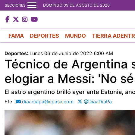
DOMINGO 09 DE AGOSTO DE 2026
SECCIONES
FAMA
DEPORTES
MUNDO
TIERRA ADENT
Deportes
:
Lunes 06 de Junio de 2022 6:00 AM
Técnico de Argentina 
elogiar a Messi: 'No sé
El astro argentino brilló ayer ante Estonia, an
Efe
diaadiapa@epasa.com
@DiaaDiaPa