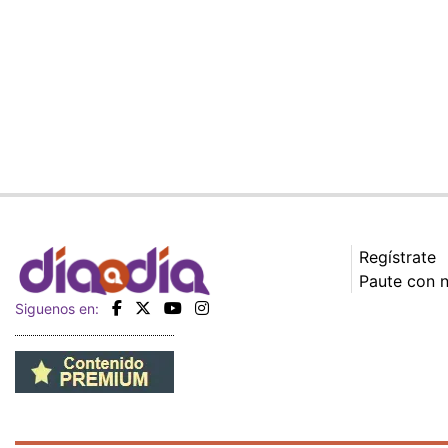
Regístrate
Paute con 
Siguenos en: