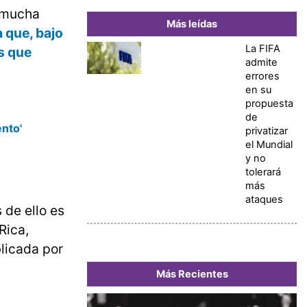
e mucha
Más leídas
a que, bajo
La FIFA
os que
admite
errores
en su
propuesta
de
nto'
privatizar
el Mundial
y no
tolerará
más
ataques
 de ello es
Rica,
blicada por
Más Recientes