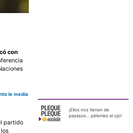
acó con
nferencia
 Naciones
nto le medía
¡Ellos nos tienen de
payasos… pélenles el ojo!
l partido
 los