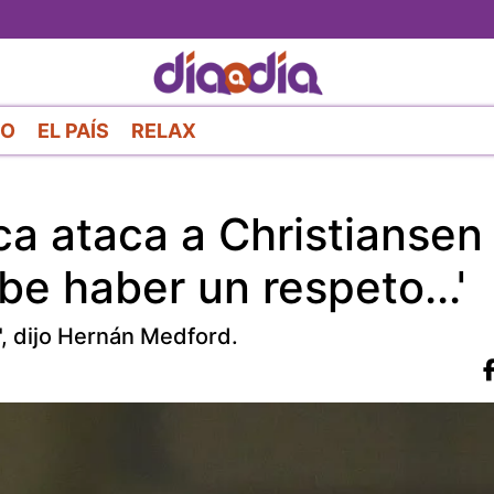
Pasar
al
contenido
principal
RO
EL PAÍS
RELAX
ca ataca a Christiansen
be haber un respeto...'
, dijo Hernán Medford.