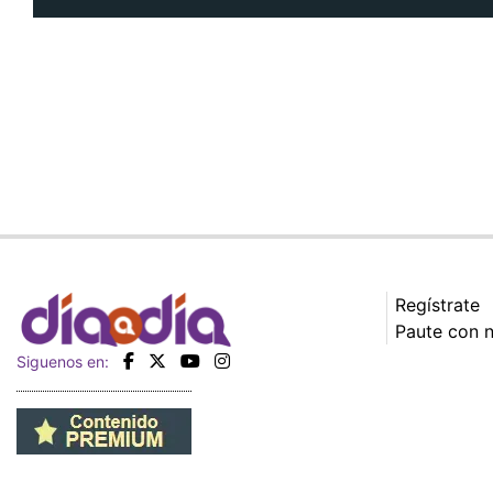
Regístrate
Paute con 
Siguenos en: