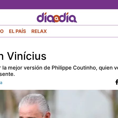
Pasar
al
contenido
principal
RO
EL PAÍS
RELAX
n Vinícius
 la mejor versión de Philippe Coutinho, quien v
sente.
a