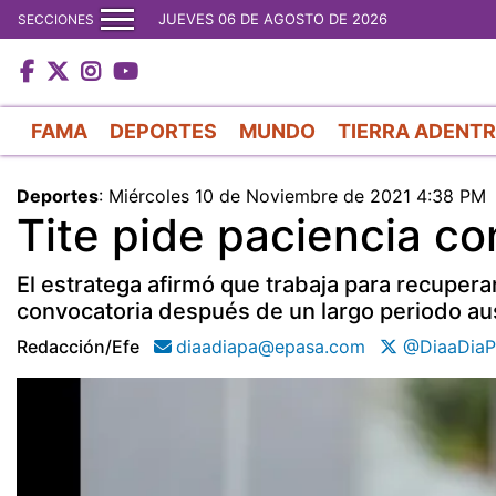
JUEVES 06 DE AGOSTO DE 2026
SECCIONES
FAMA
DEPORTES
MUNDO
TIERRA ADENT
Deportes
:
Miércoles 10 de Noviembre de 2021 4:38 PM
Tite pide paciencia co
El estratega afirmó que trabaja para recuperar
convocatoria después de un largo periodo au
Redacción/efe
diaadiapa@epasa.com
@DiaaDiaP