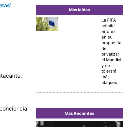
etas'
Más leídas
La FIFA
admite
errores
en su
propuesta
de
privatizar
el Mundial
y no
tolerará
atacante,
más
ataques
 conciencia
Más Recientes