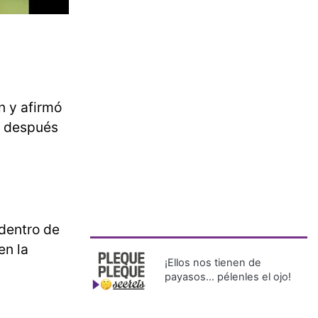
n y afirmó
a después
dentro de
en la
¡Ellos nos tienen de
payasos… pélenles el ojo!