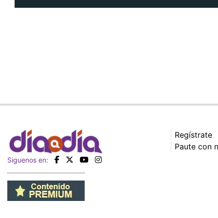
Regístrate
Paute con 
Siguenos en: