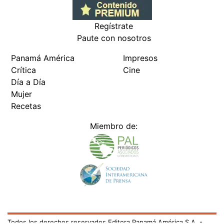
Regístrate
Paute con nosotros
Panamá América
Impresos
Crítica
Cine
Día a Día
Mujer
Recetas
Miembro de:
Todos los derechos reservados Editora Panamá América S.A. -