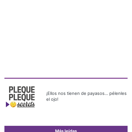
¡Ellos nos tienen de payasos… pélenles
el ojo!
Más leídas