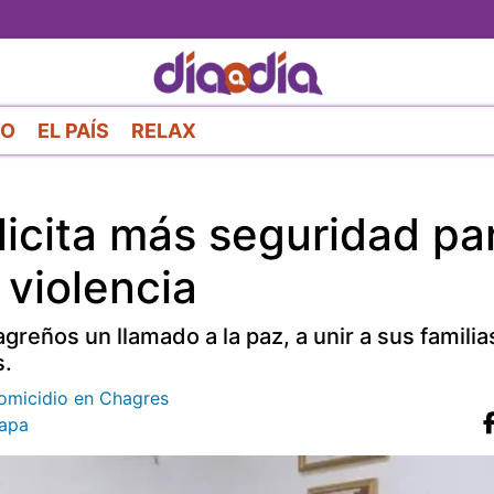
Pasar
al
contenido
principal
RO
EL PAÍS
RELAX
icita más seguridad par
 violencia
agreños un llamado a la paz, a unir a sus familia
s.
homicidio en Chagres
apa