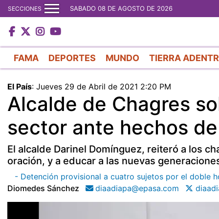
SABADO 08 DE AGOSTO DE 2026
SECCIONES
FAMA
DEPORTES
MUNDO
TIERRA ADENT
El País
:
Jueves 29 de Abril de 2021 2:20 PM
Alcalde de Chagres sol
sector ante hechos de
El alcalde Darinel Domínguez, reiteró a los ch
oración, y a educar a las nuevas generacione
- Detención provisional a cuatro sujetos por el doble 
Diomedes Sánchez
diaadiapa@epasa.com
diaadi