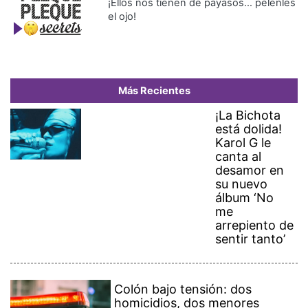
¡Ellos nos tienen de payasos… pélenles
el ojo!
Más Recientes
¡La Bichota
está dolida!
Karol G le
canta al
desamor en
su nuevo
álbum ‘No
me
arrepiento de
sentir tanto’
Colón bajo tensión: dos
homicidios, dos menores