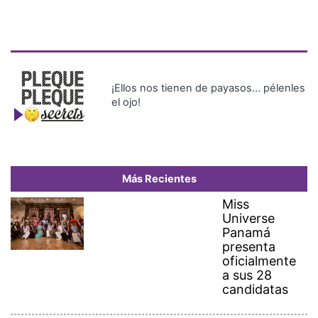
¡Ellos nos tienen de payasos… pélenles
el ojo!
Más Recientes
Miss
Universe
Panamá
presenta
oficialmente
a sus 28
candidatas