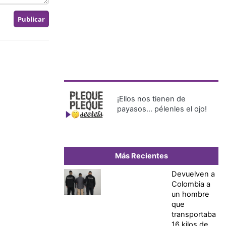
¡Ellos nos tienen de
payasos… pélenles el ojo!
Más Recientes
Devuelven a
Colombia a
un hombre
que
transportaba
16 kilos de