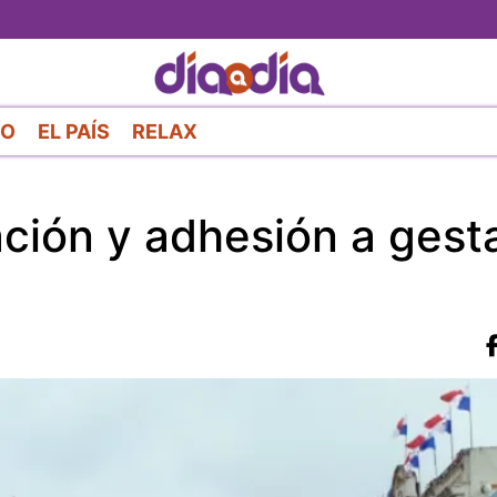
Pasar
al
contenido
principal
RO
EL PAÍS
RELAX
ación y adhesión a gest