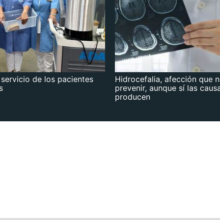
 servicio de los pacientes
Hidrocefalia, afección que 
s
prevenir, aunque sí las caus
producen