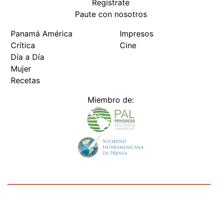
Regístrate
Paute con nosotros
Panamá América
Impresos
Crítica
Cine
Día a Día
Mujer
Recetas
Miembro de:
Todos los derechos reservados Editora Panamá América S.A. -
Ciudad de Panamá - Panamá 2026.
Prohibida su reproducción total o parcial, sin autorización escrita
de su titular