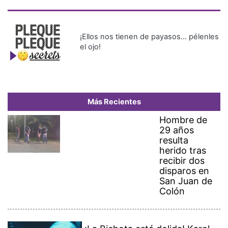
¡Ellos nos tienen de payasos… pélenles
el ojo!
Más Recientes
Hombre de
29 años
resulta
herido tras
recibir dos
disparos en
San Juan de
Colón