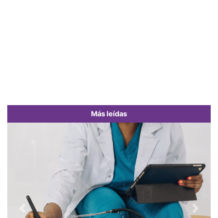
Más leídas
Previous
Next