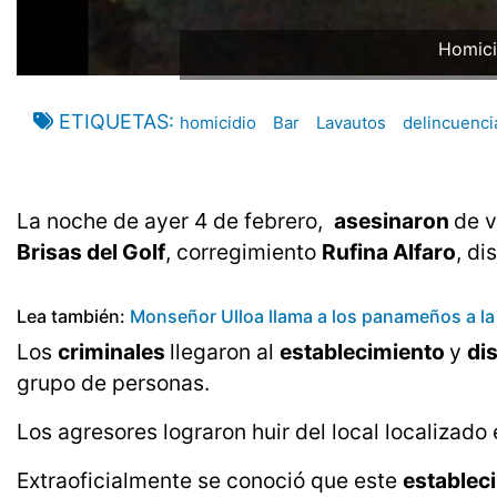
Homicid
ETIQUETAS
homicidio
Bar
Lavautos
delincuenci
La noche de ayer 4 de febrero,
asesinaron
de 
Brisas del Golf
, corregimiento
Rufina Alfaro
, di
Lea también:
Monseñor Ulloa llama a los panameños a la 
Los
criminales
llegaron al
establecimiento
y
di
grupo de personas.
Los agresores lograron huir del local localizado
Extraoficialmente se conoció que este
establec