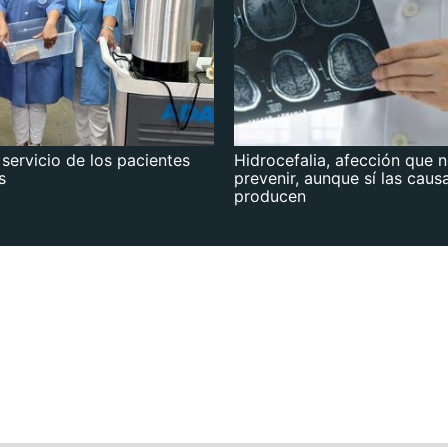
 servicio de los pacientes
Hidrocefalia, afección que 
s
prevenir, aunque sí las caus
producen