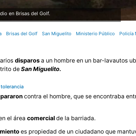
io en Brisas del Golf.
a
Brisas del Golf
San Miguelito
Ministerio Público
Policía
varios
disparos
a un hombre en un bar-lavautos u
strito de
San Miguelito.
tolerancia
spararon
contra el hombre, que se encontraba ent
 en el área
comercial
de la barriada.
imiento
es propiedad de un ciudadano que mantu