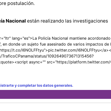
ibre postulación.
cía Nacional
están realizando las investigaciones
r="ltr" lang="es">La Policía Nacional mantiene acordonado
f, en donde un sujeto fue asesinado de varios impactos de 
="https://t.co/l6NOLFFtyu">pic.twitter.com/l6NOLFFtyu</a><
om/TraficoCPanama/status/1092649073671315456?
ote><script async="" src="https://platform.twitter.com/w
strarte y completar los datos generales.