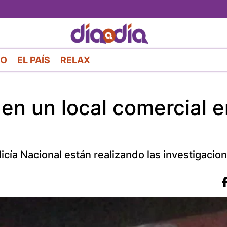
Pasar
al
contenido
principal
RO
EL PAÍS
RELAX
en un local comercial e
licía Nacional están realizando las investigacio