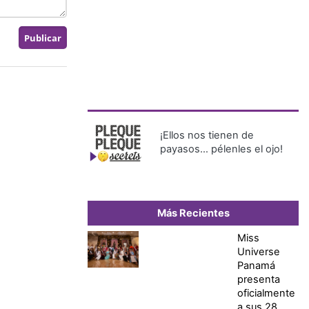
¡Ellos nos tienen de
payasos… pélenles el ojo!
Más Recientes
Miss
Universe
Panamá
presenta
oficialmente
a sus 28