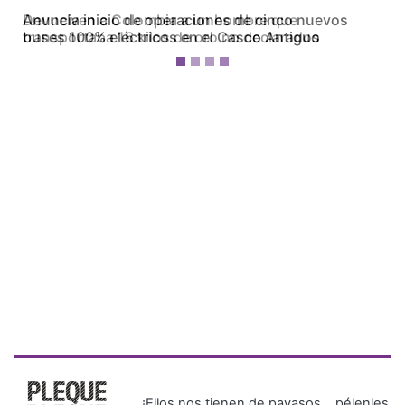
Devuelven a Colombia a un hombre que
transportaba 16 kilos de oro no declarados
¡Ellos nos tienen de payasos… pélenles