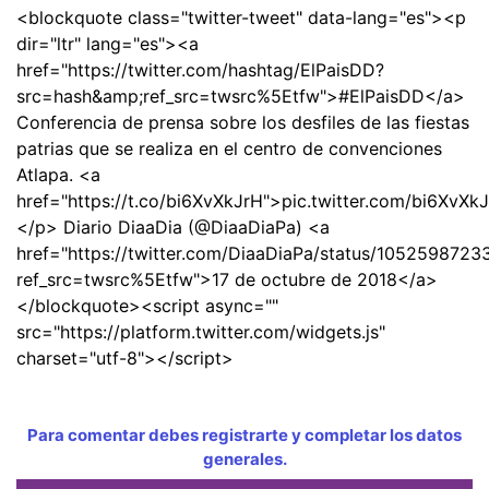
<blockquote class="twitter-tweet" data-lang="es"><p
dir="ltr" lang="es"><a
href="https://twitter.com/hashtag/ElPaisDD?
src=hash&amp;ref_src=twsrc%5Etfw">#ElPaisDD</a>
Conferencia de prensa sobre los desfiles de las fiestas
patrias que se realiza en el centro de convenciones
Atlapa. <a
href="https://t.co/bi6XvXkJrH">pic.twitter.com/bi6XvXk
</p> Diario DiaaDia (@DiaaDiaPa) <a
href="https://twitter.com/DiaaDiaPa/status/105259872
ref_src=twsrc%5Etfw">17 de octubre de 2018</a>
</blockquote><script async=""
src="https://platform.twitter.com/widgets.js"
charset="utf-8"></script>
Para comentar debes registrarte y completar los datos
generales.