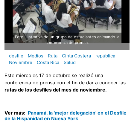
Foto ilustrativa de un grupo de estudiantes animando la
conferencia de prensa.
desfile
Medios
Ruta
Cinta Costera
república
Noviembre
Costa Rica
Salud
Este miércoles 17 de octubre se realizó una
conferencia de prensa con el fin de dar a conocer las
rutas de los desfiles del mes de noviembre.
Ver más:
Panamá, la 'mejor delegación' en el Desfile
de la Hispanidad en Nueva York