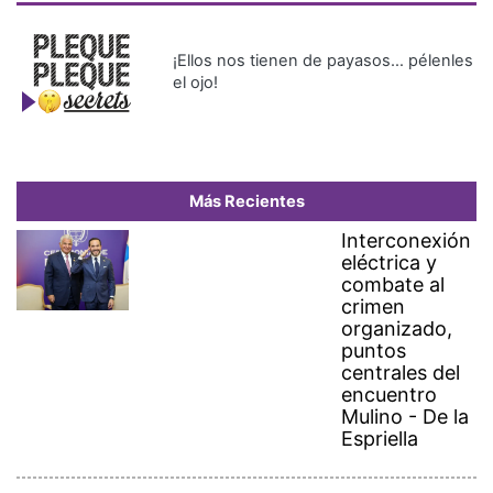
¡Ellos nos tienen de payasos… pélenles
el ojo!
Más Recientes
Interconexión
eléctrica y
combate al
crimen
organizado,
puntos
centrales del
encuentro
Mulino - De la
Espriella