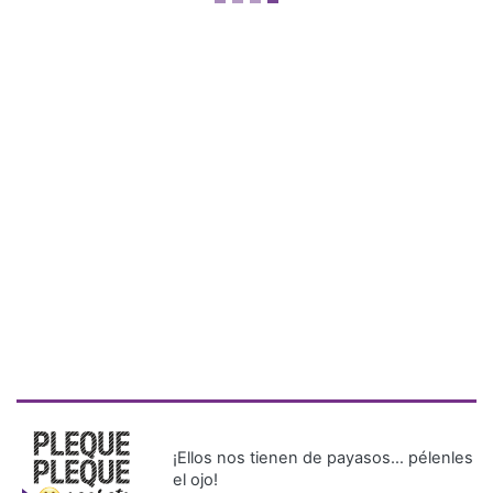
¡Ellos nos tienen de payasos… pélenles
el ojo!