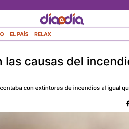
Pasar
al
contenido
principal
RO
EL PAÍS
RELAX
 las causas del incendi
al contaba con extintores de incendios al igual q