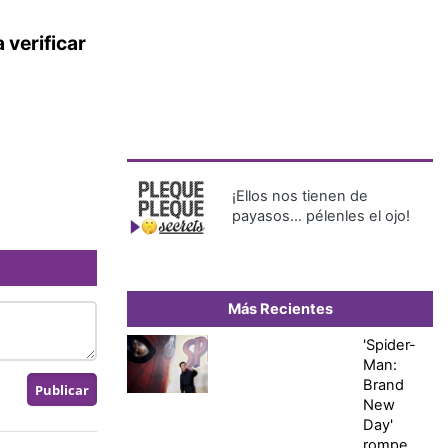
 verificar
¡Ellos nos tienen de
payasos… pélenles el ojo!
Más Recientes
'Spider-
Man:
Brand
New
Day'
rompe