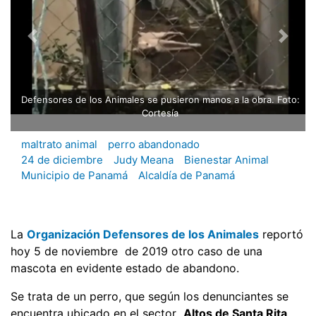
Defensores de los Animales se pusieron manos a la obra. Foto:
Cortesía
maltrato animal
perro abandonado
24 de diciembre
Judy Meana
Bienestar Animal
Municipio de Panamá
Alcaldía de Panamá
La
Organización Defensores de los Animales
reportó
hoy 5 de noviembre de 2019 otro caso de una
mascota en evidente estado de abandono.
Se trata de un perro, que según los denunciantes se
encuentra ubicado en el sector
Altos de Santa Rita
,