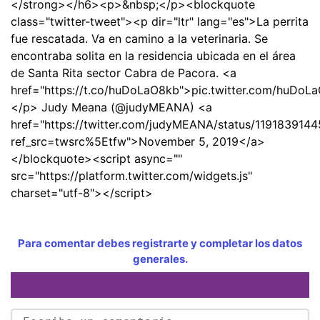
</strong></h6><p>&nbsp;</p><blockquote
class="twitter-tweet"><p dir="ltr" lang="es">La perrita
fue rescatada. Va en camino a la veterinaria. Se
encontraba solita en la residencia ubicada en el área
de Santa Rita sector Cabra de Pacora. <a
href="https://t.co/huDoLaO8kb">pic.twitter.com/huDo
</p> Judy Meana (@judyMEANA) <a
href="https://twitter.com/judyMEANA/status/11918391
ref_src=twsrc%5Etfw">November 5, 2019</a>
</blockquote><script async=""
src="https://platform.twitter.com/widgets.js"
charset="utf-8"></script>
Para comentar debes registrarte y completar los datos
generales.