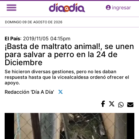
Pasar
ingresar
al
contenido
DOMINGO 09 DE AGOSTO DE 2026
principal
El País
:
2019/11/05 04:15pm
¡Basta de maltrato animal!, se unen
para salvar a perro en la 24 de
Diciembre
Se hicieron diversas gestiones, pero no les daban
respuesta hasta que la vicealcaldesa ordenó ofrecer el
apoyo.
Redacción 'día A Día'