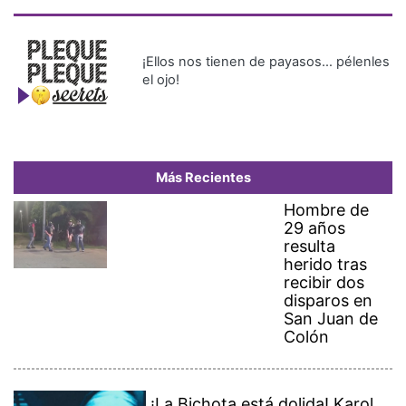
¡Ellos nos tienen de payasos… pélenles
el ojo!
Más Recientes
Hombre de
29 años
resulta
herido tras
recibir dos
disparos en
San Juan de
Colón
¡La Bichota está dolida! Karol