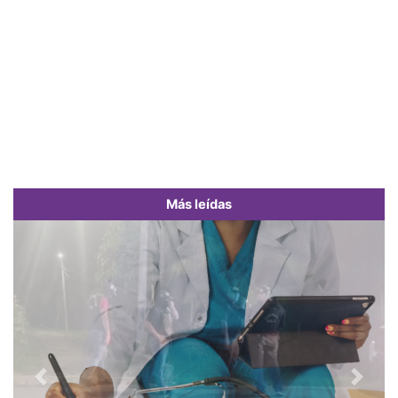
Más leídas
Previous
Next