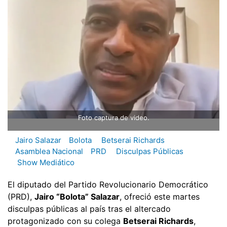
Foto captura de video.
Jairo Salazar
Bolota
Betserai Richards
Asamblea Nacional
PRD
Disculpas Públicas
Show Mediático
El diputado del Partido Revolucionario Democrático
(PRD),
Jairo “Bolota” Salazar
, ofreció este martes
disculpas públicas al país tras el altercado
protagonizado con su colega
Betserai Richards
,