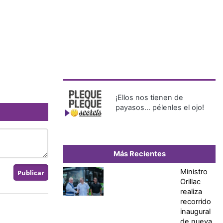
¡Ellos nos tienen de
payasos… pélenles el ojo!
Más Recientes
Ministro
Orillac
realiza
recorrido
inaugural
de nueva