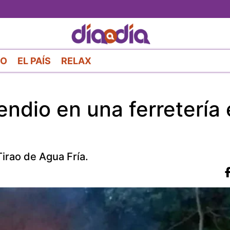
Pasar
al
contenido
principal
RO
EL PAÍS
RELAX
ndio en una ferretería 
irao de Agua Fría.