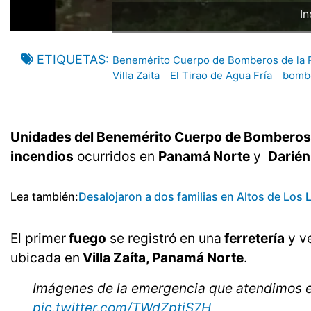
Ince
ETIQUETAS
Benemérito Cuerpo de Bomberos de la 
Villa Zaita
El Tirao de Agua Fría
bomb
Unidades del Benemérito Cuerpo de Bomberos 
incendios
ocurridos en
Panamá Norte
y
Darién
Lea también:
Desalojaron a dos familias en Altos de Los
El primer
fuego
se registró en una
ferretería
y v
ubicada en
Villa Zaíta, Panamá Norte
.
Imágenes de la emergencia que atendimos en
pic.twitter.com/TWdZptjS7H