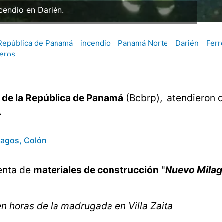
ndio en Villa Zaíta.
República de Panamá
incendio
Panamá Norte
Darién
Ferr
eros
de la República de Panamá
(Bcbrp), atendieron 
.
 Lagos, Colón
enta de
materiales de construcción
"
Nuevo Milag
 horas de la madrugada en Villa Zaita