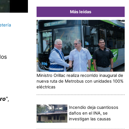
Más leídas
etería
dos
Ministro Orillac realiza recorrido inaugural de
nueva ruta de Metrobus con unidades 100%
eléctricas
ro
",
Incendio deja cuantiosos
daños en el INA, se
investigan las causas