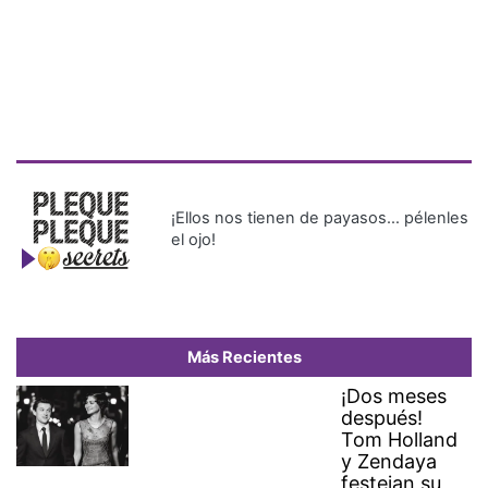
¡Ellos nos tienen de payasos… pélenles
el ojo!
Más Recientes
¡Dos meses
después!
Tom Holland
y Zendaya
festejan su