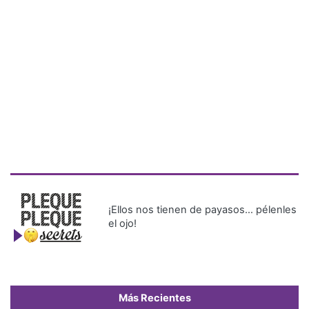
¡Ellos nos tienen de payasos… pélenles
el ojo!
Más Recientes