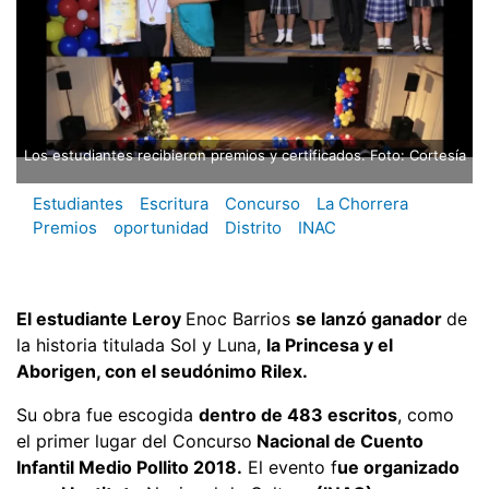
Los estudiantes recibieron premios y certificados. Foto: Cortesía
Estudiantes
Escritura
Concurso
La Chorrera
Premios
oportunidad
Distrito
INAC
El estudiante Leroy
Enoc Barrios
se lanzó ganador
de
la historia titulada Sol y Luna,
la Princesa y el
Aborigen, con el seudónimo Rilex.
Su obra fue escogida
dentro de 483 escritos
, como
el primer lugar del Concurso
Nacional de Cuento
Infantil Medio Pollito 2018.
El evento f
ue organizado