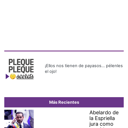
¡Ellos nos tienen de payasos… pélenles
el ojo!
Más Recientes
Abelardo de
la Espriella
jura como