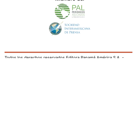
Todos los derechos reservados Editora Panamá América S.A. -
Ciudad de Panamá - Panamá 2026.
Prohibida su reproducción total o parcial, sin autorización escrita
de su titular
×
Utilizamos cookies propias y de terceros para mejorar
nuestros servicios y mostrarles publicidad relacionada
con sus preferencias mediante el análisis de sus hábitos
de navegación. si continúa navegando, consideramos
que acepta su uso.
Puede cambiar la configuración u
obtener más información aquí
/el-pais/cientos-de-fieles-expresan-devocion-san-juan-
bosco-en-panama-706513