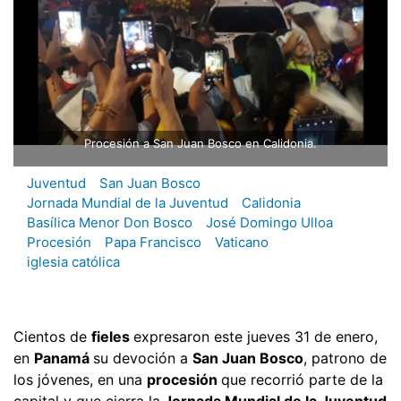
Procesión a San Juan Bosco en Calidonia.
Juventud
San Juan Bosco
Jornada Mundial de la Juventud
Calidonia
Basílica Menor Don Bosco
José Domingo Ulloa
Procesión
Papa Francisco
Vaticano
iglesia católica
Cientos de
fieles
expresaron este jueves 31 de enero,
en
Panamá
su devoción a
San Juan Bosco
, patrono de
los jóvenes, en una
procesión
que recorrió parte de la
capital y que cierra la
Jornada Mundial de la Juventud