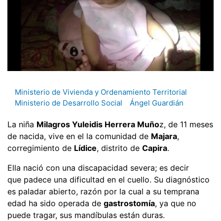
Ministerio de Vivienda y Ordenamiento Territorial
Ministerio de Desarrollo Social
Ángel Guardián
La niña
Milagros Yuleidis Herrera Muño
z, de 11 meses
de nacida, vive en el la comunidad de
Majara
,
corregimiento de
Lídice
, distrito de
Capira
.
Ella nació con una discapacidad severa; es decir
que padece una dificultad en el cuello. Su diagnóstico
es paladar abierto, razón por la cual a su temprana
edad ha sido operada de
gastrostomía
, ya que no
puede tragar, sus mandíbulas están duras.