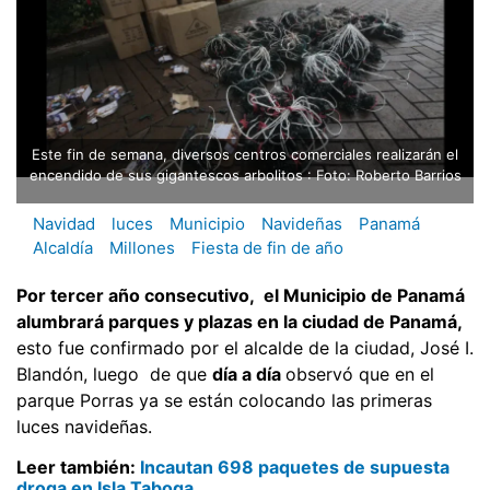
Este fin de semana, diversos centros comerciales realizarán el
encendido de sus gigantescos arbolitos : Foto: Roberto Barrios
Navidad
luces
Municipio
Navideñas
Panamá
Alcaldía
Millones
Fiesta de fin de año
Por tercer año consecutivo, el Municipio de Panamá
alumbrará parques y plazas en la ciudad de Panamá,
esto fue confirmado por el alcalde de la ciudad, José I.
Blandón, luego de que
día a día
observó que en el
parque Porras ya se están colocando las primeras
luces navideñas.
Leer también:
Incautan 698 paquetes de supuesta
droga en Isla Taboga