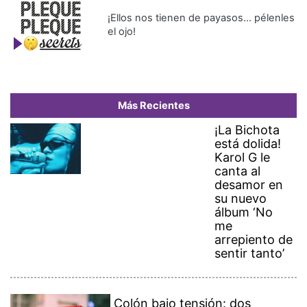
¡Ellos nos tienen de payasos… pélenles
el ojo!
Más Recientes
¡La Bichota
está dolida!
Karol G le
canta al
desamor en
su nuevo
álbum ‘No
me
arrepiento de
sentir tanto’
Colón bajo tensión: dos