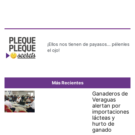
¡Ellos nos tienen de payasos… pélenles
el ojo!
Más Recientes
Ganaderos de
Veraguas
alertan por
importaciones
lácteas y
hurto de
ganado