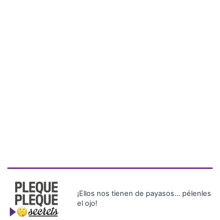
¡Ellos nos tienen de payasos… pélenles
el ojo!