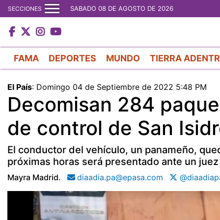
SABADO 08 DE AGOSTO DE 2026
SECCIONES
FAMA
DEPORTES
MUNDO
TIERRA ADENT
El País
:
Domingo 04 de Septiembre de 2022 5:48 PM
Decomisan 284 paquet
de control de San Isid
El conductor del vehículo, un panameño, qued
próximas horas será presentado ante un juez d
Mayra Madrid.
diaadia.pa@epasa.com
@diaadiap