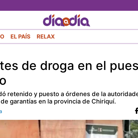
Pasar
al
contenido
principal
RO
EL PAÍS
RELAX
es de droga en el pues
ro
ó retenido y puesto a órdenes de la autoridade
e garantías en la provincia de Chiriquí.
a