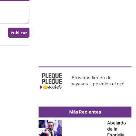
¡Ellos nos tienen de
payasos… pélenles el ojo!
Más Recientes
Abelardo
de la
Espriella