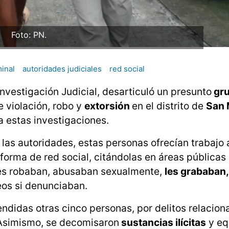
Foto: PN.
inal
autoridades judiciales
red social
Investigación Judicial, desarticuló un presunto
gr
e violación, robo y
extorsión
en el distrito de
San 
 estas investigaciones.
las autoridades, estas personas ofrecían trabajo
aforma de red social, citándolas en áreas públicas
 les robaban, abusaban sexualmente,
les grababan
os si denunciaban.
ndidas otras cinco personas, por delitos relacio
. Asimismo, se decomisaron
sustancias ilícitas
y eq