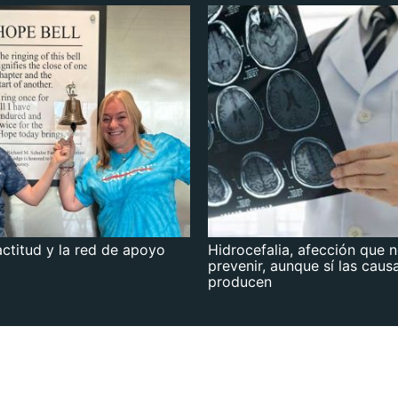
actitud y la red de apoyo
Hidrocefalia, afección que 
prevenir, aunque sí las caus
producen