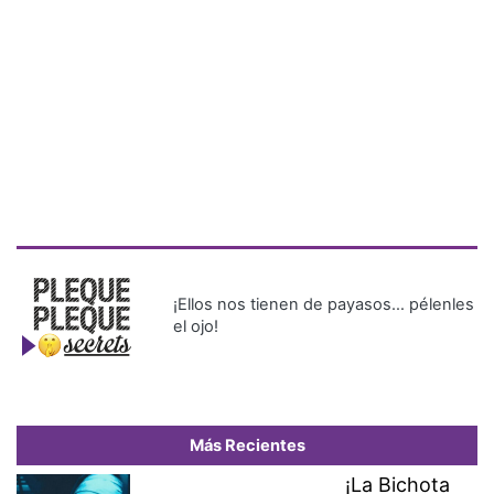
¡Ellos nos tienen de payasos… pélenles
el ojo!
Más Recientes
¡La Bichota