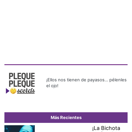
¡Ellos nos tienen de payasos… pélenles
el ojo!
Más Recientes
¡La Bichota