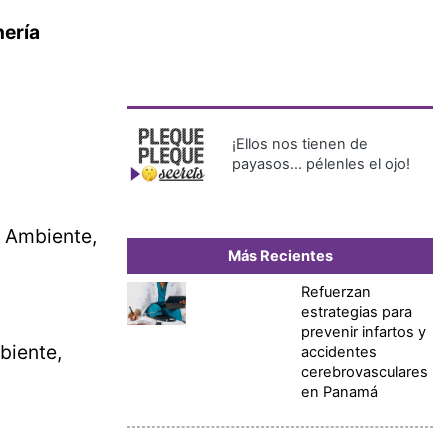
ería
¡Ellos nos tienen de
payasos… pélenles el ojo!
de Ambiente,
Más Recientes
Refuerzan
estrategias para
prevenir infartos y
biente,
accidentes
cerebrovasculares
en Panamá