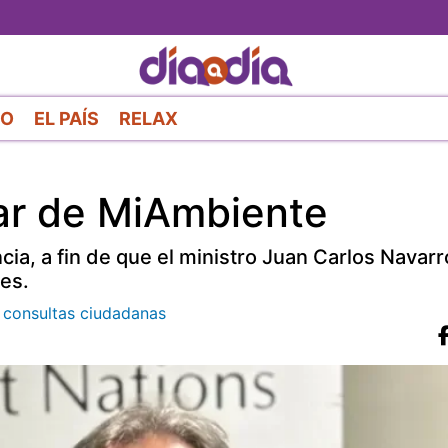
Pasar
al
contenido
principal
RO
EL PAÍS
RELAX
lar de MiAmbiente
ia, a fin de que el ministro Juan Carlos Navar
tes.
s consultas ciudadanas