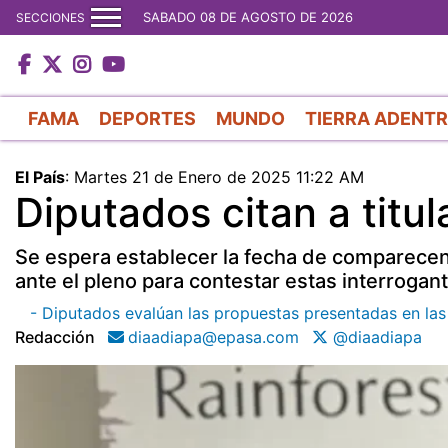
SABADO 08 DE AGOSTO DE 2026
SECCIONES
FAMA
DEPORTES
MUNDO
TIERRA ADENT
El País
:
Martes 21 de Enero de 2025 11:22 AM
Diputados citan a titu
Se espera establecer la fecha de comparecenc
ante el pleno para contestar estas interrogan
- Diputados evalúan las propuestas presentadas en la
Redacción
diaadiapa@epasa.com
@diaadiapa