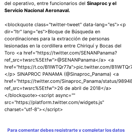
del operativo, entre funcionarios del
Sinaproc y el
Servicio Nacional Aeronaval.
<blockquote class="twitter-tweet" data-lang="es"><p
dir="ltr" lang="es">Bloque de Búsqueda en
coordinaciones para la extracción de personas
lesionadas en la cordillera entre Chiriquí y Bocas del
Toro <a href="https://twitter.com/SENANPanama?
ref_src=twsrc%5Etfw">@SENANPanama</a> <a
href="https://t.co/B1lWTQr77a">pic.twitter.com/B1lWTQ
</p> SINAPROC PANAMA (@Sinaproc_Panama) <a
href="https://twitter.com/Sinaproc_Panama/status/98
ref_src=twsrc%5Etfw">26 de abril de 2018</a>
</blockquote><script async=""
src="https://platform.twitter.com/widgets.js"
charset="utf-8"></script>
Para comentar debes registrarte y completar los datos