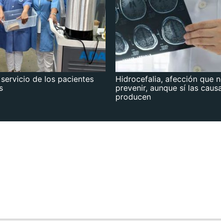
 servicio de los pacientes
Hidrocefalia, afección que 
s
prevenir, aunque sí las caus
producen