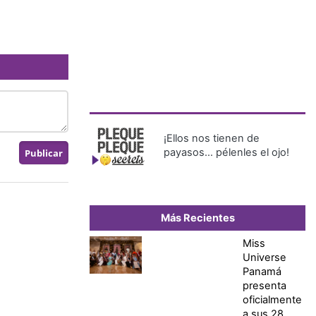
¡Ellos nos tienen de
payasos… pélenles el ojo!
Más Recientes
Miss
Universe
Panamá
presenta
oficialmente
a sus 28