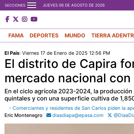
JUEVES 06 DE AGOSTO DE 2026
SECCIONES
FAMA
DEPORTES
MUNDO
TIERRA ADENT
El País
:
Viernes 17 de Enero de 2025 12:56 PM
El distrito de Capira f
mercado nacional con 
En el ciclo agrícola 2023-2024, la producció
quintales y con una superficie cultiva de 1,85
- Comerciantes y residentes de San Carlos piden la aper
Eric Montenegro
diaadiapa@epasa.com
@DiaaDi