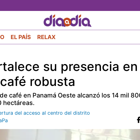
Pasar
al
contenido
principal
RO
EL PAÍS
RELAX
ortalece su presencia en
café robusta
n de café en Panamá Oeste alcanzó los 14 mil 80
0 hectáreas.
tura del acceso al centro del distrito
aPa